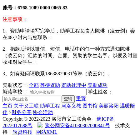
账号：
6768 1009 0000 0065 83
注意事项：
1、资助申请填写完毕后，助学工程负责人陈琳（凌云剑）会
在48小时内与您联系；
2、捐款后请以微信、短信、电话中的任一种方式通知陈琳
（凌云剑）汇款的时间、金额、资助的学生名字。以便及时查
收和对应学生；
3、如有疑问请联系18638829031陈琳（凌云剑）。
资助状态：
全部
等待资助
资助处理中
资助成功
就读学校：
学生姓名：
重置
查询
主页
关于义工联
助学工程
河洛义教
图书馆
美丽洛阳
温暖陪
伴
>
财务公开
协会活动
Copyright © 2022-2023 洛阳市义工联合会
豫ICP备
2022017688号
豫公网安备41030302000841号
技术支
持：
尚贤科技
网站XML