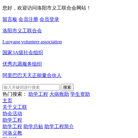
您好，欢迎访问洛阳市义工联合会网站！
留言板
会员注册
会员登录
洛阳市义工联合会
Luoyang volunteer association
国家3A级社会组织
优秀志愿服务组织
阿里巴巴天天正能量合伙人
搜索
热门搜索：
助学工程
大病救助
学生资助
主页
关于义工联
协会活动
助学工程
助学工程
助学总贴
助学工程简介
河洛义教