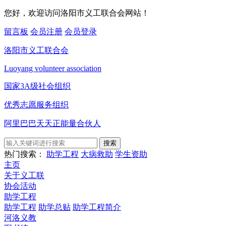
您好，欢迎访问洛阳市义工联合会网站！
留言板
会员注册
会员登录
洛阳市义工联合会
Luoyang volunteer association
国家3A级社会组织
优秀志愿服务组织
阿里巴巴天天正能量合伙人
搜索
热门搜索：
助学工程
大病救助
学生资助
主页
关于义工联
协会活动
助学工程
助学工程
助学总贴
助学工程简介
河洛义教