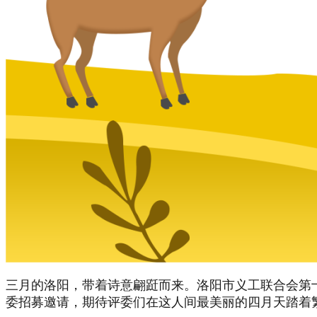
三月的洛阳，带着诗意翩跹而来。洛阳市义工联合会第
委招募邀请，期待评委们在这人间最美丽的四月天踏着繁