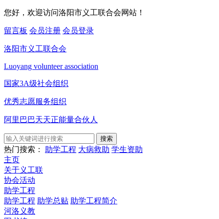
您好，欢迎访问洛阳市义工联合会网站！
留言板
会员注册
会员登录
洛阳市义工联合会
Luoyang volunteer association
国家3A级社会组织
优秀志愿服务组织
阿里巴巴天天正能量合伙人
搜索
热门搜索：
助学工程
大病救助
学生资助
主页
关于义工联
协会活动
助学工程
助学工程
助学总贴
助学工程简介
河洛义教