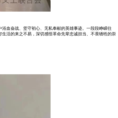
中浴血奋战、坚守初心、无私奉献的英雄事迹。一段段峥嵘往
好生活的来之不易，深切感悟革命先辈忠诚担当、不畏牺牲的崇