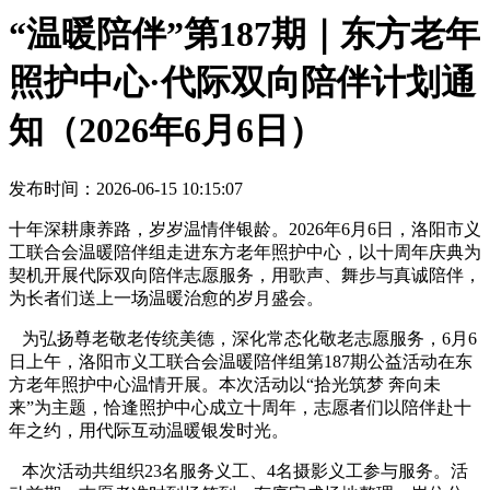
“温暖陪伴”第187期｜东方老年
照护中心·代际双向陪伴计划通
知（2026年6月6日）
发布时间：2026-06-15 10:15:07
十年深耕康养路，岁岁温情伴银龄。
2026
年
6
月
6
日，洛阳市义
工联合会温暖陪伴组走进东方老年照护中心，以十周年庆典为
契机开展代际双向陪伴志愿服务，用歌声、舞步与真诚陪伴，
为长者们送上一场温暖治愈的岁月盛会。
为弘扬尊老敬老传统美德，深化常态化敬老志愿服务，
6
月
6
日上午，洛阳市义工联合会温暖陪伴组第
187
期公益活动在东
方老年照护中心温情开展。本次活动以“拾光筑梦
奔向未
来”为主题，恰逢照护中心成立十周年，志愿者们以陪伴赴十
年之约，用代际互动温暖银发时光。
本次活动共组织
23
名服务义工、
4
名摄影义工参与服务。活