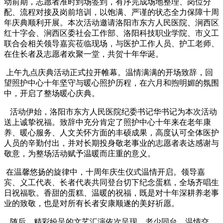
动前期，志愿者准时到场签到，有序完成场地整理、岗位分
配、流程对接及岗前培训，以饱满、严谨的状态全力保障十周
年庆典顺利开展。本次活动邀请洛阳市东方人民医院、涧西区
红十字会、涧西区委社会工作部、洛阳科技职业学院、市义工
联合会相关领导嘉宾莅临现场，与医护工作人员、护工老师、
在住长者及志愿者欢聚一堂，共贺十年华诞。
上午九点庆典活动正式拉开帷幕。温情满满的开场致辞，回
望照护中心十年坚守与暖心照护历程，在六月和煦明媚的氛围
中，开启了整场暖心庆典。
活动伊始，洛阳市东方人民医院纪委书记华书记为本次活动
送上诚挚祝福。致辞中充分肯定了照护中心十年来在老年康
养、暖心服务、人文关怀方面的丰硕成果，高度认可全体医护
人员的辛勤付出，并对长期投身敬老事业的志愿者表达感谢与
敬意，为整场活动赋予温暖而庄重的意义。
在温馨悠扬的旋律中，十周年庆生仪式温情开启。领导嘉
宾、义工代表、长者代表共同登台切下纪念蛋糕，全场齐唱生
日祝福歌。香甜的蛋糕、温暖的祝福，既是对十年深耕养老事
业的致敬，也是对所有长者安康顺遂的美好祈愿。
随后，精彩纷呈的文艺汇演依次呈现，老少同台、温情交