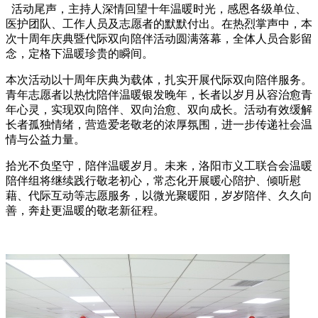
活动尾声，主持人深情回望十年温暖时光，感恩各级单位、
医护团队、工作人员及志愿者的默默付出。在热烈掌声中，本
次十周年庆典暨代际双向陪伴活动圆满落幕，全体人员合影留
念，定格下温暖珍贵的瞬间。
本次活动以十周年庆典为载体，扎实开展代际双向陪伴服务。
青年志愿者以热忱陪伴温暖银发晚年，长者以岁月从容治愈青
年心灵，实现双向陪伴、双向治愈、双向成长。活动有效缓解
长者孤独情绪，营造爱老敬老的浓厚氛围，进一步传递社会温
情与公益力量。
拾光不负坚守，陪伴温暖岁月。未来，洛阳市义工联合会温暖
陪伴组将继续践行敬老初心，常态化开展暖心陪护、倾听慰
藉、代际互动等志愿服务，以微光聚暖阳，岁岁陪伴、久久向
善，奔赴更温暖的敬老新征程。