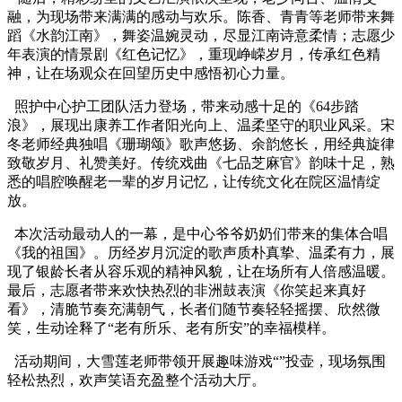
融，为现场带来满满的感动与欢乐。陈香、青青等老师带来舞
蹈《水韵江南》，舞姿温婉灵动，尽显江南诗意柔情；志愿少
年表演的情景剧《红色记忆》，重现峥嵘岁月，传承红色精
神，让在场观众在回望历史中感悟初心力量。
照护中心护工团队活力登场，带来动感十足的《
64
步踏
浪》，展现出康养工作者阳光向上、温柔坚守的职业风采。宋
冬老师经典独唱《珊瑚颂》歌声悠扬、余韵悠长，用经典旋律
致敬岁月、礼赞美好。传统戏曲《七品芝麻官》韵味十足，熟
悉的唱腔唤醒老一辈的岁月记忆，让传统文化在院区温情绽
放。
本次活动最动人的一幕，是中心爷爷奶奶们带来的集体合唱
《我的祖国》。历经岁月沉淀的歌声质朴真挚、温柔有力，展
现了银龄长者从容乐观的精神风貌，让在场所有人倍感温暖。
最后，志愿者带来欢快热烈的非洲鼓表演《你笑起来真好
看》，清脆节奏充满朝气，长者们随节奏轻轻摇摆、欣然微
笑，生动诠释了
“老有所乐、老有所安”的幸福模样。
活动期间，大雪莲老师带领开展趣味游戏
“”投壶，现场氛围
轻松热烈，欢声笑语充盈整个活动大厅。