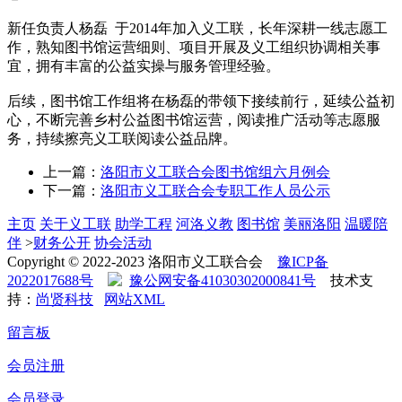
新任负责人杨磊 于2014年加入义工联，长年深耕一线志愿工
作，熟知图书馆运营细则、项目开展及义工组织协调相关事
宜，拥有丰富的公益实操与服务管理经验。
后续，图书馆工作组将在杨磊的带领下接续前行，延续公益初
心，不断完善乡村公益图书馆运营，阅读推广活动等志愿服
务，持续擦亮义工联阅读公益品牌。
上一篇：
洛阳市义工联合会图书馆组六月例会
下一篇：
洛阳市义工联合会专职工作人员公示
主页
关于义工联
助学工程
河洛义教
图书馆
美丽洛阳
温暖陪
伴
>
财务公开
协会活动
Copyright © 2022-2023 洛阳市义工联合会
豫ICP备
2022017688号
豫公网安备41030302000841号
技术支
持：
尚贤科技
网站XML
留言板
会员注册
会员登录