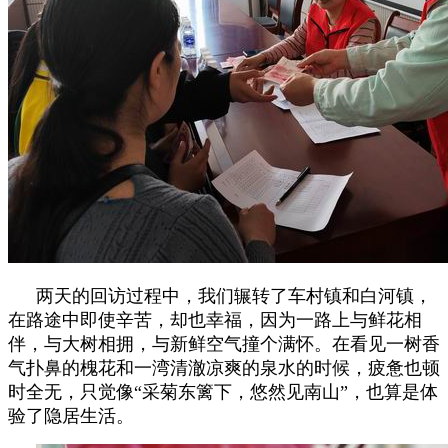
两天的回访过程中，我们辗转了车村镇和白河镇，
在路途中即使辛苦，却也幸福，因为一路上与鲜花相
伴，与大树相拥，与新鲜空气撞个满怀。在看见一树香
气扑鼻的槐花和一湾清澈凉爽的泉水的时候，疲惫也顿
时全无，只觉像
“
采菊东篱下，悠然见南山
”
，也算是体
验了隐居生活。