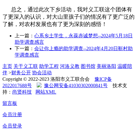
总之，通过此次下乡活动，我对义工联这个团体有
了更深入的认识，对大山里孩子们的情况有了更广泛的
了解，对农村发展也有了更为深刻的感悟！
上一篇：
心系乡土学生，永葆赤诚梦想--2024年5月18日
助学调查感言
下一篇：
会让你上瘾的助学调查--2024年4月20日靳村助
学调查感言
主页
关于义工联
助学工程
河洛义教
图书馆
美丽洛阳
温暖陪
伴
>
财务公开
协会活动
Copyright © 2022-2023 洛阳市义工联合会
豫ICP备
2022017688号
豫公网安备41030302000841号
技术支
持：
尚贤科技
网站XML
留言板
会员注册
会员登录