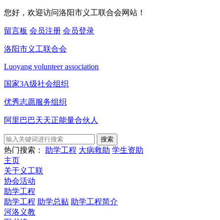
您好，欢迎访问洛阳市义工联合会网站！
留言板
会员注册
会员登录
洛阳市义工联合会
Luoyang volunteer association
国家3A级社会组织
优秀志愿服务组织
阿里巴巴天天正能量合伙人
搜索
热门搜索：
助学工程
大病救助
学生资助
主页
关于义工联
协会活动
助学工程
助学工程
助学总贴
助学工程简介
河洛义教