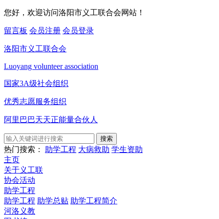
您好，欢迎访问洛阳市义工联合会网站！
留言板
会员注册
会员登录
洛阳市义工联合会
Luoyang volunteer association
国家3A级社会组织
优秀志愿服务组织
阿里巴巴天天正能量合伙人
搜索
热门搜索：
助学工程
大病救助
学生资助
主页
关于义工联
协会活动
助学工程
助学工程
助学总贴
助学工程简介
河洛义教