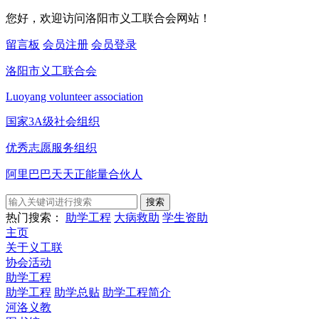
您好，欢迎访问洛阳市义工联合会网站！
留言板
会员注册
会员登录
洛阳市义工联合会
Luoyang volunteer association
国家3A级社会组织
优秀志愿服务组织
阿里巴巴天天正能量合伙人
搜索
热门搜索：
助学工程
大病救助
学生资助
主页
关于义工联
协会活动
助学工程
助学工程
助学总贴
助学工程简介
河洛义教