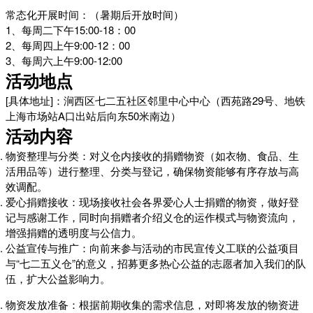
常态化开展时间：（暑期后开放时间）
1、每周二下午15:00-18：00
2、每周四上午9:00-12：00
3、每周六上午9:00-12:00
活动地点
[具体地址]：涧西区七二五社区邻里中心中心（西苑路29号、地铁
上海市场站A口出站后向东50米南边）
活动内容
物资整理与分类：对义仓内接收的捐赠物资（如衣物、食品、生
活用品等）进行整理、分类与登记，确保物资能够有序存放与高
效调配。
爱心捐赠接收：现场接收社会各界爱心人士捐赠的物资，做好登
记与感谢工作，同时向捐赠者介绍义仓的运作模式与物资流向，
增强捐赠的透明度与公信力。
公益宣传与推广：向前来参与活动的市民宣传义工联的公益项目
与“七二五义仓”的意义，招募更多热心公益的志愿者加入我们的队
伍，扩大公益影响力。
物资发放准备：根据前期收集的需求信息，对即将发放的物资进