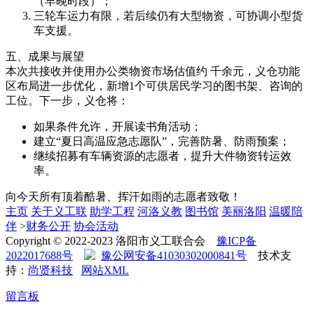
（早晚时段）；
三轮车运力有限，若后续仍有大型物资，可协调小型货
车支援。
五、成果与展望
本次共接收并使用办公类物资市场估值约 千余元，义仓功能
区布局进一步优化，新增1个可供居民学习的图书架、咨询的
工位。下一步，义仓将：
如果条件允许，开展读书角活动；
建立“夏日高温应急志愿队”，完善防暑、防雨预案；
继续招募有车辆资源的志愿者，提升大件物资转运效
率。
向今天所有顶着酷暑、挥汗如雨的志愿者致敬！
主页
关于义工联
助学工程
河洛义教
图书馆
美丽洛阳
温暖陪
伴
>
财务公开
协会活动
Copyright © 2022-2023 洛阳市义工联合会
豫ICP备
2022017688号
豫公网安备41030302000841号
技术支
持：
尚贤科技
网站XML
留言板