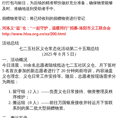
行打包与标注，为后续的精准帮扶做好充分准备，确保物资能够
及时、准确地送到受助者手中。
捐赠物资登记：将已经收到的捐赠物资进行登记
河洛义“益”仓：“一起守护，温暖同行”招募-洛阳市义工联合会
http://www.hlva.org.cn/xx/200.html
活动总结
七二五社区义仓常态化活动第二十五期总结
（2025 年 8 月 5 日）
一、活动概况
今日清晨，10余名志愿者陆续抵达七二五社区义仓。月下笛对
5 名首次参加的新志愿者进行了 20 分钟岗前培训，内容涵盖
义仓理念、义仓日常工作安排等。随后，志愿者按现场需求分
为两组：
留守组（2 人）——负责义仓日常接待、物资整理及秩
序维护；
搬运组（8 人）——前往万国银座接收并转运月下笛联
系到的第二批大型捐赠物资。
二、搬运实录