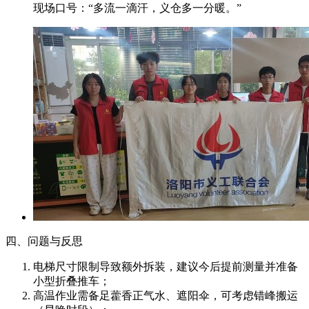
现场口号：“多流一滴汗，义仓多一分暖。”
四、问题与反思
电梯尺寸限制导致额外拆装，建议今后提前测量并准备
小型折叠推车；
高温作业需备足藿香正气水、遮阳伞，可考虑错峰搬运