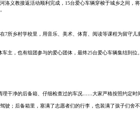
的河洛义教接返活动顺利完成，15台爱心车辆穿梭于城乡之间，
号。
义工在7所乡村学校里，用音乐、美术、体育、阅读等课程为留守
体车主，也有组团参与的爱心团体，最终25台爱心车辆集结到位
清理干净的后备箱、仔细检查过的车况……大家严格按照约定时
稳驾驶；后备箱里，塞满了志愿者们的行李，也装满了孩子们舍