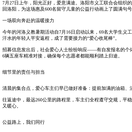
7月27日上午，阳光正好，爱意满途。洛阳市义工联合会组织
回洛阳，为这场惠及600名留守儿童的公益行动画上了圆满句
一场双向奔赴的温暖接力
今年的河洛义教暑期活动自7月16日启动以来，69名大学生
汗水的年轻人平安返程，成了需要接力的“爱心收尾棒”。
招募信息发出后，社会爱心人士纷纷响应——有自发报名的个
6辆五座车精准对接，确保每个志愿者都能顺利踏上归途。
细节里的责任与担当
清晨的集合点，爱心车主们早已做好准备：提前加满的油箱、
往返途中，最远260公里的路程里，车主们全程遵守交规，平
又暖心。
公益路上，我们同行