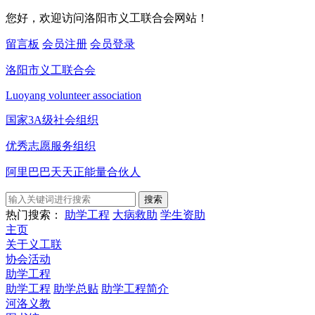
您好，欢迎访问洛阳市义工联合会网站！
留言板
会员注册
会员登录
洛阳市义工联合会
Luoyang volunteer association
国家3A级社会组织
优秀志愿服务组织
阿里巴巴天天正能量合伙人
搜索
热门搜索：
助学工程
大病救助
学生资助
主页
关于义工联
协会活动
助学工程
助学工程
助学总贴
助学工程简介
河洛义教