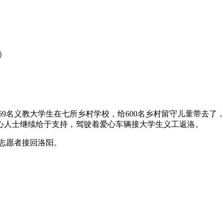
）
，69名义教大学生在七所乡村学校，给600名乡村留守儿童带去
心人士继续给于支持，驾驶着爱心车辆接大学生义工返洛。
生志愿者接回洛阳。