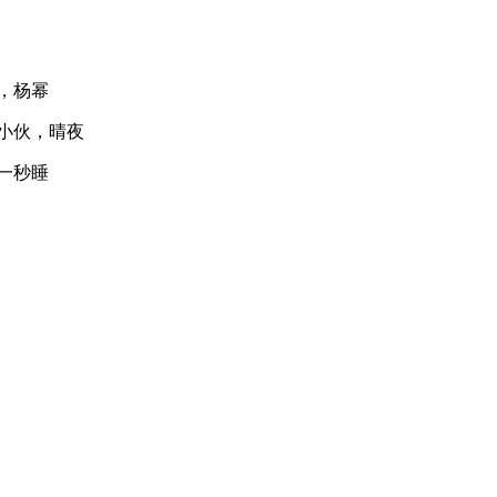
，杨幂
小伙，晴夜
一秒睡