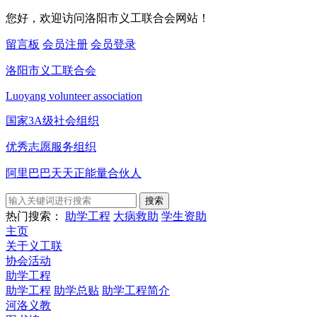
您好，欢迎访问洛阳市义工联合会网站！
留言板
会员注册
会员登录
洛阳市义工联合会
Luoyang volunteer association
国家3A级社会组织
优秀志愿服务组织
阿里巴巴天天正能量合伙人
搜索
热门搜索：
助学工程
大病救助
学生资助
主页
关于义工联
协会活动
助学工程
助学工程
助学总贴
助学工程简介
河洛义教